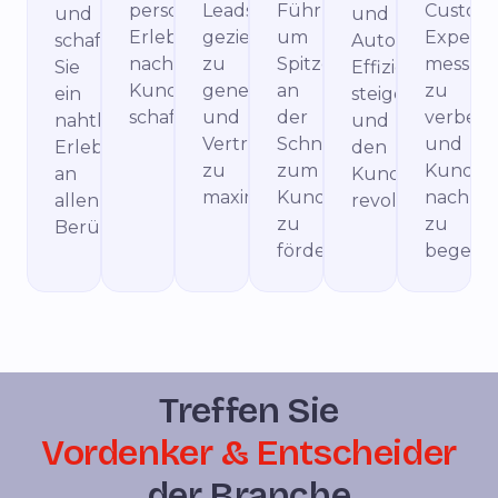
personalisierte
Leads
Führungskräfte,
Custom
und
und
Erlebnisse
gezielter
um
Experie
schaffen
Automatisierun
nachhaltige
zu
Spitzenleistungen
messba
Sie
Effizienz
Kundenbindung
generieren
an
zu
ein
steigern
schaffen.
und
der
verbess
nahtloses
und
Vertriebserfolge
Schnittstelle
und
Erlebnis
den
zu
zum
Kunde
an
Kundenservice
maximieren.
Kunden
nachhal
allen
revolutionieren.
zu
zu
Berührungspunkten.
fördern.
begeiste
Treffen Sie
Vordenker & Entscheider
der Branche