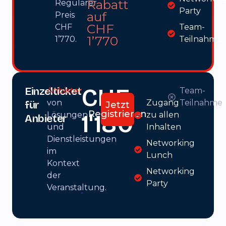
Rabatt
Regulärer
Party
auf
Preis
CHF
CHF
Team-
1’770
1’770.
Teilnahme
CHF
Einzelticket
Anbieter
Team-
von
Zugang
Teilnahme
für
Jetzt
Registrieren
1'180
Lösungen
zu allen
Anbieter
und
Inhalten
Dienstleistungen
Networking
im
Lunch
Kontext
Networking
der
Party
.
Veranstaltung.