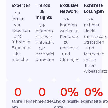
Expertenwissen
Trends
Exklusives
Konkrete
&
Networking
Lösungen
Sie
Insights
lernen
Sie
Sie
von
knüpfen
nehmen
Sie
Experten
wertvolle
direkt
erfahren
und
Kontakte
umsetzbare
neueste
führenden
zu
Strategien
Entwicklungen
Exponenten
Entscheidern
und
für
der
und
Methoden
nachhaltige
Branche.
Gleichgesinnten.
mit an
Kundenorientierung.
Ihren
Arbeitsplatz.
0
0
0
%
0
%
Jahre
Teilnehmende/Jahr
Endkunden-
Zufriedenheitsrat
am
Anteil