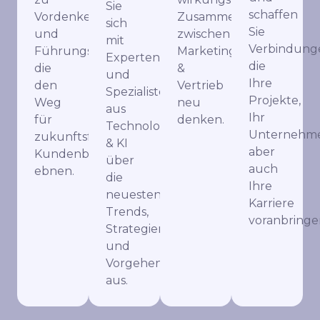
Sie
schaffen
Vordenkern
Zusammenarbeit
sich
Sie
und
zwischen
mit
Verbindung
Führungskräften,
Marketing
Experten
die
die
&
und
Ihre
den
Vertrieb
Spezialisten
Projekte,
Weg
neu
aus
Ihr
für
denken.
Technologie
Unternehme
zukunftsfähige
& KI
aber
Kundenbeziehungen
über
auch
ebnen.
die
Ihre
neuesten
Karriere
Trends,
voranbringe
Strategien
und
Vorgehensweisen
aus.