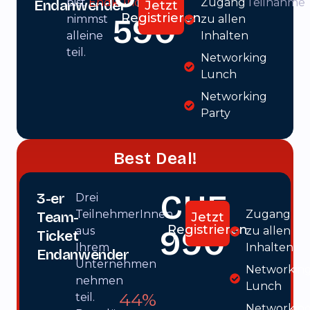
bist
Endkunde
und
Zugang
Teilnahme
Endanwender
Jetzt
Registrieren
590
nimmst
zu allen
alleine
Inhalten
teil.
Networking
Lunch
Networking
Party
Best Deal!
CHF
3-er
Drei
TeilnehmerInnen
Zugang
Team-
Jetzt
Registrieren
990
aus
zu allen
Ticket
Ihrem
Inhalten
Endanwender
Unternehmen
Networkin
nehmen
Lunch
44%
teil.
Networkin